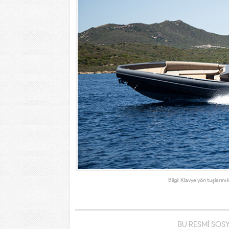
Bilgi: Klavye yön tuşlarını 
BU RESMİ SOS