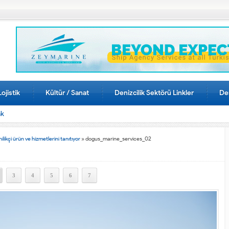
Lojistik
Kültür / Sanat
Denizcilik Sektörü Linkler
Den
ak
kçi ürün ve hizmetlerini tanıtıyor
»
dogus_marine_services_02
3
4
5
6
7