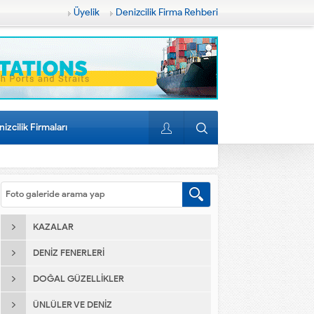
Üyelik
Denizcilik Firma Rehberi
izcilik Firmaları
KAZALAR
DENIZ FENERLERI
DOĞAL GÜZELLIKLER
ÜNLÜLER VE DENIZ