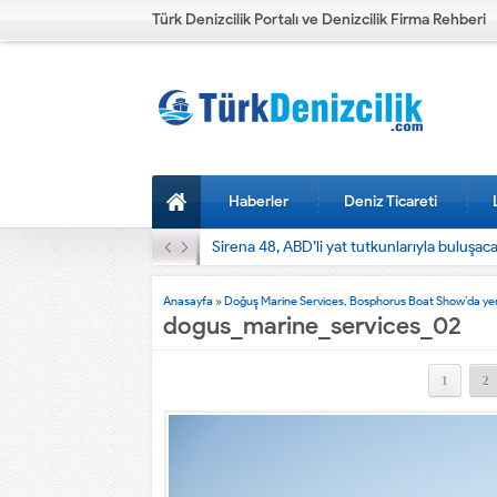
Türk Denizcilik Portalı ve Denizcilik Firma Rehberi
Haberler
Deniz Ticareti
Sirena 48, ABD’li yat tutkunlarıyla buluşac
Anasayfa
»
Doğuş Marine Services, Bosphorus Boat Show’da yenili
dogus_marine_services_02
1
2