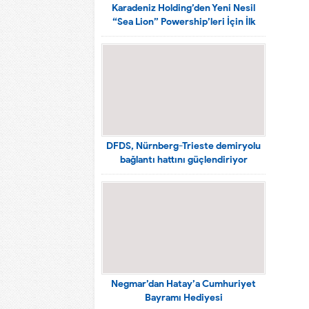
Karadeniz Holding’den Yeni Nesil
“Sea Lion” Powership’leri İçin İlk
Adım
DFDS, Nürnberg-Trieste demiryolu
bağlantı hattını güçlendiriyor
Negmar’dan Hatay’a Cumhuriyet
Bayramı Hediyesi