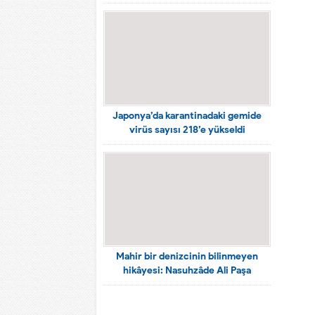
Japonya’da karantinadaki gemide
virüs sayısı 218’e yükseldi
Mahir bir denizcinin bilinmeyen
hikâyesi: Nasuhzâde Ali Paşa