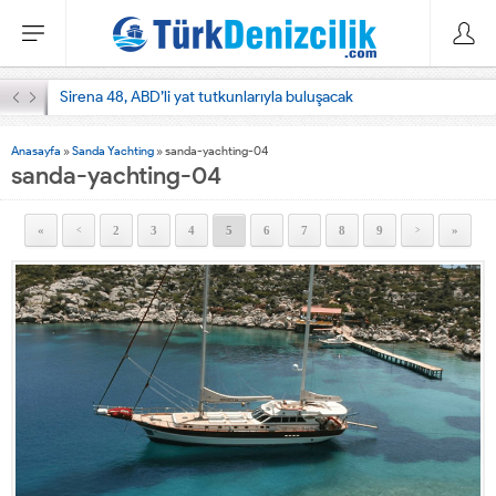
Sirena 48, ABD’li yat tutkunlarıyla buluşacak
Anasayfa
»
Sanda Yachting
»
sanda-yachting-04
sanda-yachting-04
«
2
3
4
5
6
7
8
9
»
<
>