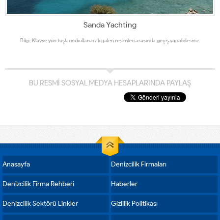
Sanda Yachting
Bilgi: Klavye yön tuşlarını kullanarak galeri resimleri arasında geçiş yapabilirsiniz.
BU RESMİ SOSYAL MEDYA HESAPLARINDA PAYLAŞ
Anasayfa
Denizcilik Firmaları
Denizcilik Firma Rehberi
Haberler
Denizcilik Sektörü Linkler
Gizlilik Politikası