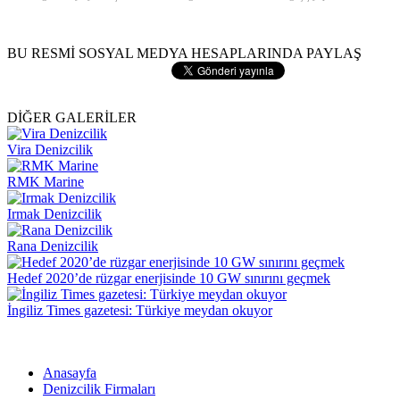
BU RESMİ SOSYAL MEDYA HESAPLARINDA PAYLAŞ
DİĞER GALERİLER
Vira Denizcilik
RMK Marine
Irmak Denizcilik
Rana Denizcilik
Hedef 2020’de rüzgar enerjisinde 10 GW sınırını geçmek
İngiliz Times gazetesi: Türkiye meydan okuyor
Anasayfa
Denizcilik Firmaları