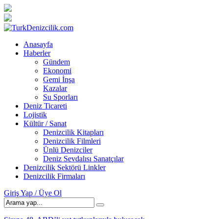
Anasayfa
Haberler
Gündem
Ekonomi
Gemi İnşa
Kazalar
Su Sporları
Deniz Ticareti
Lojistik
Kültür / Sanat
Denizcilik Kitapları
Denizcilik Filmleri
Ünlü Denizciler
Deniz Sevdalısı Sanatçılar
Denizcilik Sektörü Linkler
Denizcilik Firmaları
Giriş Yap / Üye Ol