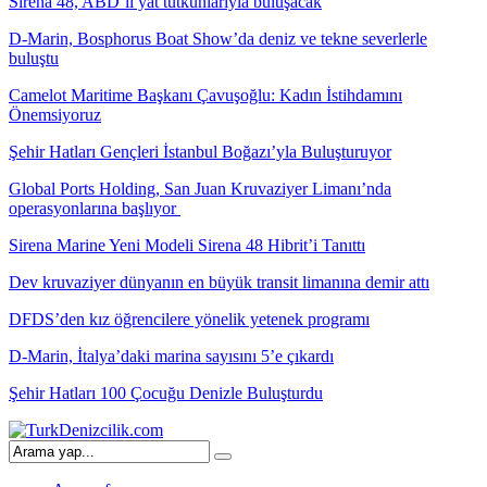
Sirena 48, ABD’li yat tutkunlarıyla buluşacak
D-Marin, Bosphorus Boat Show’da deniz ve tekne severlerle
buluştu
Camelot Maritime Başkanı Çavuşoğlu: Kadın İstihdamını
Önemsiyoruz
Şehir Hatları Gençleri İstanbul Boğazı’yla Buluşturuyor
Global Ports Holding, San Juan Kruvaziyer Limanı’nda
operasyonlarına başlıyor
Sirena Marine Yeni Modeli Sirena 48 Hibrit’i Tanıttı
Dev kruvaziyer dünyanın en büyük transit limanına demir attı
DFDS’den kız öğrencilere yönelik yetenek programı
D-Marin, İtalya’daki marina sayısını 5’e çıkardı
Şehir Hatları 100 Çocuğu Denizle Buluşturdu