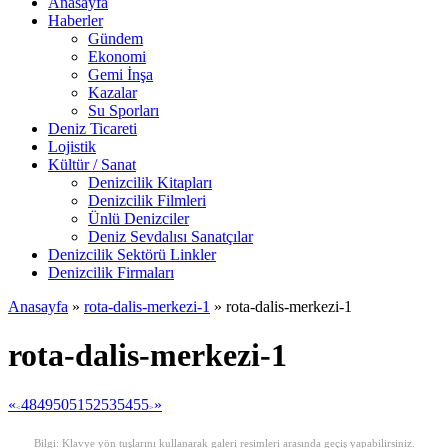
Anasayfa
Haberler
Gündem
Ekonomi
Gemi İnşa
Kazalar
Su Sporları
Deniz Ticareti
Lojistik
Kültür / Sanat
Denizcilik Kitapları
Denizcilik Filmleri
Ünlü Denizciler
Deniz Sevdalısı Sanatçılar
Denizcilik Sektörü Linkler
Denizcilik Firmaları
Anasayfa
»
rota-dalis-merkezi-1
»
rota-dalis-merkezi-1
rota-dalis-merkezi-1
«
48
49
50
51
52
53
54
55
»
<
>
Bilgi: Klavye yön tuşlarını kullanarak galeri resimleri arasında geçiş yapabilirsiniz.