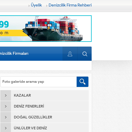
Üyelik
Denizcilik Firma Rehberi
izcilik Firmaları
KAZALAR
DENIZ FENERLERI
DOĞAL GÜZELLIKLER
ÜNLÜLER VE DENIZ