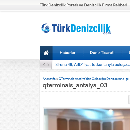
Türk Denizcilik Portalı ve Denizcilik Firma Rehberi
Haberler
Deniz Ticareti
Sirena 48, ABD’li yat tutkunlarıyla buluşac
Anasayfa
»
QTerminals Antalya’dan Geleceğin Denizcilerine Işı
qterminals_antalya_03