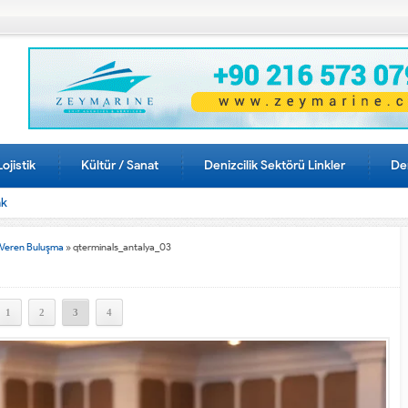
Lojistik
Kültür / Sanat
Denizcilik Sektörü Linkler
Den
ak
k Veren Buluşma
»
qterminals_antalya_03
1
2
3
4