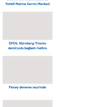
Yetkili Marine Servis Merkezi
açtı
DFDS, Nürnberg-Trieste
demiryolu bağlantı hattını
güçlendiriyor
Florøy deneme seyrinde