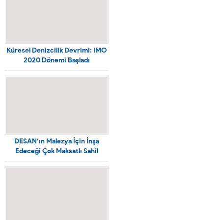
Küresel Denizcilik Devrimi: IMO
2020 Dönemi Başladı
DESAN’ın Malezya İçin İnşa
Edeceği Çok Maksatlı Sahil
Güvenlik Gemisinin Sac Kesme
Töreni Yapıldı