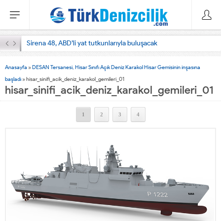
Sirena 48, ABD’li yat tutkunlarıyla buluşacak
Anasayfa
»
DESAN Tersanesi, Hisar Sınıfı Açık Deniz Karakol Hisar Gemisinin inşasına
başladı
»
hisar_sinifi_acik_deniz_karakol_gemileri_01
hisar_sinifi_acik_deniz_karakol_gemileri_01
1
2
3
4