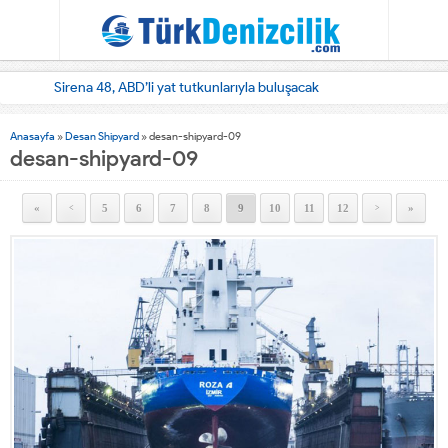
Sirena 48, ABD’li yat tutkunlarıyla buluşacak
Anasayfa
»
Desan Shipyard
»
desan-shipyard-09
desan-shipyard-09
«
5
6
7
8
9
10
11
12
»
<
>