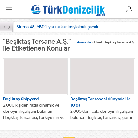
Sirena 48, ABD’li yat tutkunlarıyla buluşacak
"Beşiktaş Tersane A.Ş."
Anasayfa
»
Etiket: Beşiktaş Tersane A.Ş.
ile Etiketlenen Konular
Beşiktaş Shipyard
Beşiktaş Tersanesi dünyada ilk
2.000 kişiden fazla dinamik ve
10’da
deneyimli çalışanı bulunan
2.000’den fazla deneyimli çalışanı
Beşiktaş Tersanesi, Türkiye’nin ve
bulunan Beşiktaş Tersanesi, gemi
Akdeniz en büyük...
bakım ve onarımda dünyanın en
aktif gemi tamir tersaneleri...