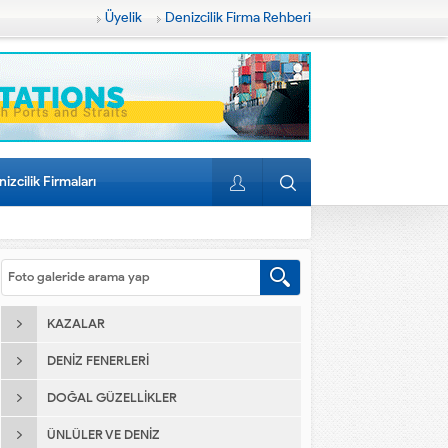
Üyelik
Denizcilik Firma Rehberi
izcilik Firmaları
KAZALAR
DENIZ FENERLERI
DOĞAL GÜZELLIKLER
ÜNLÜLER VE DENIZ