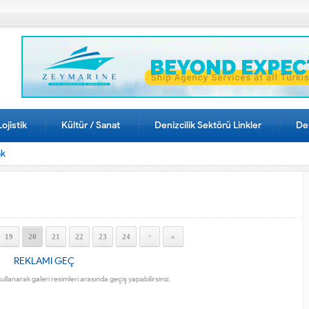
Lojistik
Kültür / Sanat
Denizcilik Sektörü Linkler
Den
ak
19
20
21
22
23
24
»
>
REKLAMI GEÇ
kullanarak galeri resimleri arasında geçiş yapabilirsiniz.