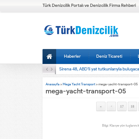
Türk Denizcilik Portalı ve Denizcilik Firma Rehberi
Haberler
Deniz Ticareti
Sirena 48, ABD’li yat tutkunlarıyla buluşac
Anasayfa
»
Mega Yacht Transport
»
mega-yacht-transport-05
mega-yacht-transport-05
«
17
18
<
Bilgi: Klavye yön tuşlarını 