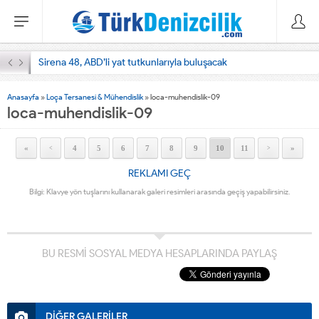
Sirena 48, ABD’li yat tutkunlarıyla buluşacak
Anasayfa
»
Loça Tersanesi & Mühendislik
»
loca-muhendislik-09
loca-muhendislik-09
«
4
5
6
7
8
9
10
11
»
<
>
REKLAMI GEÇ
Bilgi: Klavye yön tuşlarını kullanarak galeri resimleri arasında geçiş yapabilirsiniz.
BU RESMİ SOSYAL MEDYA HESAPLARINDA PAYLAŞ
DİĞER GALERİLER