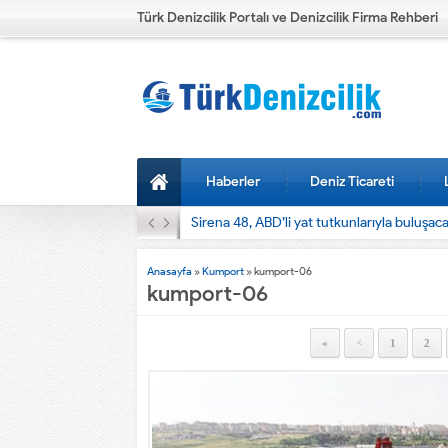
Türk Denizcilik Portalı ve Denizcilik Firma Rehberi
Haberler
Deniz Ticareti
Sirena 48, ABD’li yat tutkunlarıyla buluşac
Anasayfa
»
Kumport
»
kumport-06
kumport-06
«
1
2
<