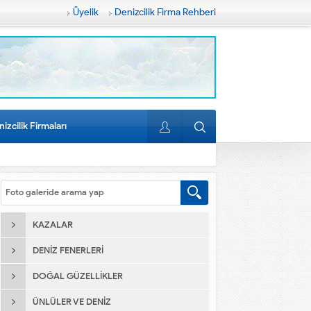
Üyelik
Denizcilik Firma Rehberi
izcilik Firmaları
KAZALAR
DENIZ FENERLERI
DOĞAL GÜZELLIKLER
ÜNLÜLER VE DENIZ