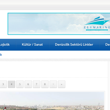
Lojistik
Kültür / Sanat
Denizcilik Sektörü Linkler
Den
ak
3
4
5
6
7
8
»
>