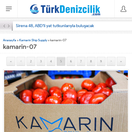
Sirena 48, ABD’li yat tutkunlarıyla buluşacak
Anasayfa
»
Kamarin Ship Supply
»
kamarin-07
kamarin-07
«
2
3
4
5
6
7
8
9
»
<
>