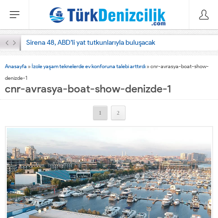
Sirena 48, ABD’li yat tutkunlarıyla buluşacak
Anasayfa
»
İzole yaşam teknelerde ev konforuna talebi arttırdı
»
cnr-avrasya-boat-show-
denizde-1
cnr-avrasya-boat-show-denizde-1
1
2