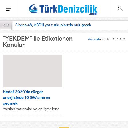
Sirena 48, ABD’li yat tutkunlarıyla buluşacak
"YEKDEM" ile Etiketlenen
Anasayfa
»
Etiket: YEKDEM
Konular
Hedef 2020’de rüzgar
enerjisinde 10 GW sınırını
geçmek
Yapılan yatırımlar ve gelişmelerle
birlikte Türkiye’de rüzgar
enerjisinin elektrik üretimindeki
payı %8’lere çıktı. 2020 yılında...