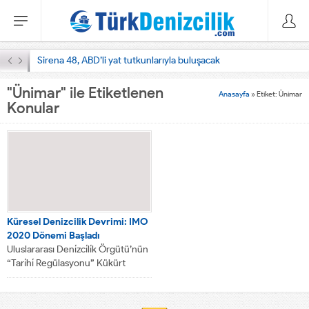
Sirena 48, ABD’li yat tutkunlarıyla buluşacak
"Ünimar" ile Etiketlenen
Anasayfa
»
Etiket: Ünimar
Konular
Küresel Denizcilik Devrimi: IMO
2020 Dönemi Başladı
Uluslararası Deni̇zci̇li̇k Örgütü’nün
“Tari̇hi̇ Regülasyonu” Kükürt
Emi̇syonu, 1 Ocak 2020 iti̇barıyla
hayata geçti̇. Ancak buna...