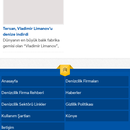
Tersan, Vladimir Limanov’u
denize indirdi
Dünyanın en büyük balık fabrika
gemisi olan “Vladimir Limanov”,
Tersan Tersanesi’nde törenle
denize indirildi. 108...
Anasayfa
Denizcilik Firmaları
Denizcilik Firma Rehberi
Haberler
Denizcilik Sektörü Linkler
Gizlilik Politikası
Kullanım Şartları
Künye
İletişim