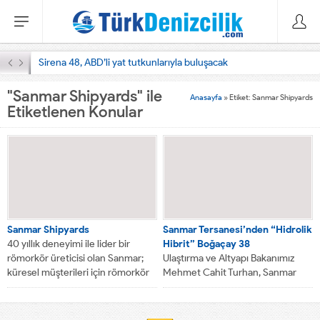
Sirena 48, ABD’li yat tutkunlarıyla buluşacak
"Sanmar Shipyards" ile
Anasayfa
»
Etiket: Sanmar Shipyards
Etiketlenen Konular
Sanmar Shipyards
Sanmar Tersanesi’nden “Hidrolik
40 yıllık deneyimi ile lider bir
Hibrit” Boğaçay 38
römorkör üreticisi olan Sanmar;
Ulaştırma ve Altyapı Bakanımız
küresel müşterileri için römorkör
Mehmet Cahit Turhan, Sanmar
ve...
Tersanesi tarafından yapılan ileri
seviye sevk sistemine sahip...