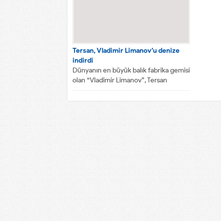
Tersan, Vladimir Limanov’u denize
indirdi
Dünyanın en büyük balık fabrika gemisi
olan “Vladimir Limanov”, Tersan
Tersanesi’nde törenle denize indirildi.
108...