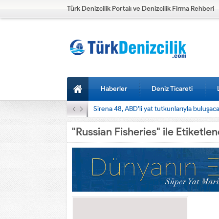
Türk Denizcilik Portalı ve Denizcilik Firma Rehberi
Haberler
Deniz Ticareti
Sirena 48, ABD’li yat tutkunlarıyla buluşac
"Russian Fisheries" ile Etiketle