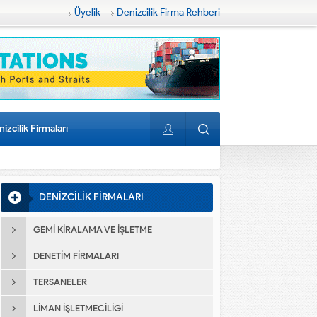
Üyelik
Denizcilik Firma Rehberi
izcilik Firmaları
DENİZCİLİK FİRMALARI
GEMI KIRALAMA VE İŞLETME
DENETIM FIRMALARI
TERSANELER
LIMAN İŞLETMECILIĞI