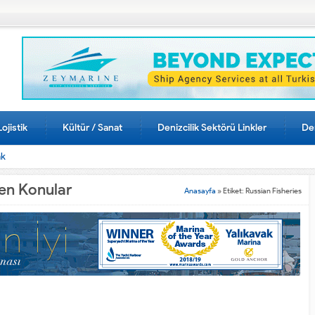
Lojistik
Kültür / Sanat
Denizcilik Sektörü Linkler
Den
ak
nen Konular
Anasayfa
»
Etiket: Russian Fisheries