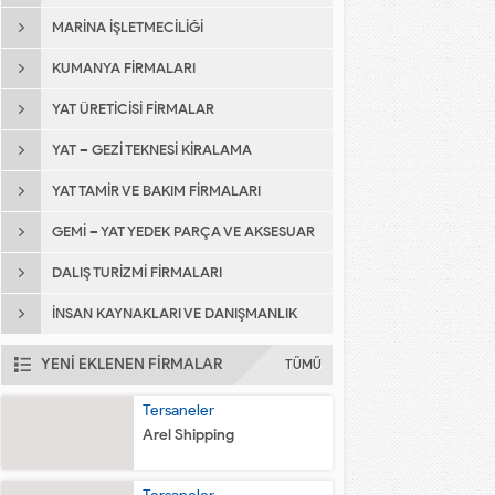
MARINA İŞLETMECILIĞI
KUMANYA FIRMALARI
YAT ÜRETICISI FIRMALAR
YAT – GEZI TEKNESI KIRALAMA
YAT TAMIR VE BAKIM FIRMALARI
GEMI – YAT YEDEK PARÇA VE AKSESUAR
FIRMALARI
DALIŞ TURIZMI FIRMALARI
İNSAN KAYNAKLARI VE DANIŞMANLIK
YENİ EKLENEN FİRMALAR
TÜMÜ
Tersaneler
Arel Shipping