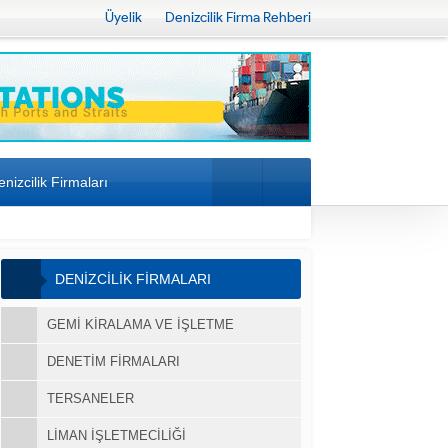
Üyelik
Denizcilik Firma Rehberi
nizcilik Firmaları
DENİZCİLİK FİRMALARI
GEMI KIRALAMA VE İŞLETME
DENETIM FIRMALARI
TERSANELER
LIMAN İŞLETMECILIĞI