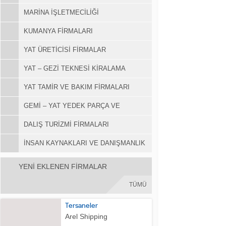
MARINA İŞLETMECILIĞI
KUMANYA FIRMALARI
YAT ÜRETICISI FIRMALAR
YAT – GEZI TEKNESI KIRALAMA
YAT TAMIR VE BAKIM FIRMALARI
GEMI – YAT YEDEK PARÇA VE
AKSESUAR FIRMALARI
DALIŞ TURIZMI FIRMALARI
İNSAN KAYNAKLARI VE DANIŞMANLIK
YENİ EKLENEN FİRMALAR
TÜMÜ
Tersaneler
Arel Shipping