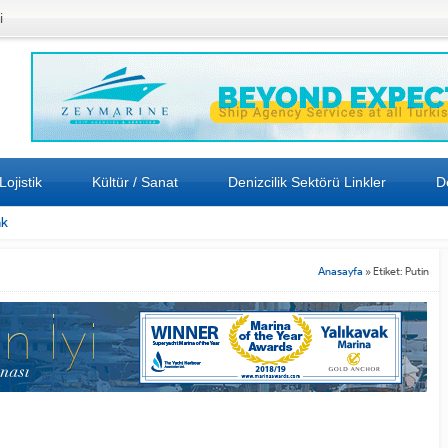
i
Lojistik
Kültür / Sanat
Denizcilik Sektörü Linkler
De
ak
Anasayfa
»
Etiket: Putin