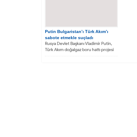
Putin Bulgaristan’ı Türk Akım’ı
sabote etmekle suçladı
Rusya Devlet Başkanı Vladimir Putin,
Türk Akım doğalgaz boru hattı projesi
kapsamında Bulgaristan’da yapılan
çalışmaları...