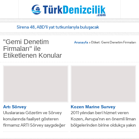
Sirena 48, ABD’li yat tutkunlarıyla buluşacak
"Gemi Denetim
Anasayfa
»
Etiket: Gemi Denetim Firmaları
Firmaları" ile
Etiketlenen Konular
Artı Sörvey
Kozen Marine Survey
Uluslararası Gözetim ve Sörvey
2011 yılından beri hizmet veren
konularında faaliyet gösteren
Kozen, Avrupa’nın en önemli liman
firmamız ARTI Sörvey saygıdeğer
bölgelerinden birine oldukça yakın
firmanızla P & I,...
olan...