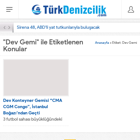
Sirena 48, ABD’li yat tutkunlarıyla buluşacak
"Dev Gemi" ile Etiketlenen
Anasayfa
»
Etiket: Dev Gemi
Konular
Dev Konteyner Gemisi “CMA
CGM Congo”, İstanbul
Boğazı’ndan Geçti
3 futbol sahası büyüklüğündeki
Liberia bandıralı “CMA CGM
Congo” adlı dev konteyner
gemisi, İstanbul Boğazı’ndan...