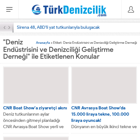
Sirena 48, ABD’li yat tutkunlarıyla buluşacak
"Deniz
Anasayfa
»
Etiket: Deniz Endüstrisini ve Denizciliği Geliştirme Derneği
Endüstrisini ve Denizciliği Geliştirme
Derneği" ile Etiketlenen Konular
CNR Boat Show’a ziyaretçi akını
CNR Avrasya Boat Show’da
Deniz tutkunlarının aylar
15.000 liraya tekne, 100.000
öncesinden gitmeyi planladığı
liraya oyuncak!
CNR Avrasya Boat Show yerli ve
Dünyanın en büyük ikinci tekne ve
yabancı 7’den 70’e...
yat fuarları olan CNR Avrasya Boat
Show deniz tutkunlarını...