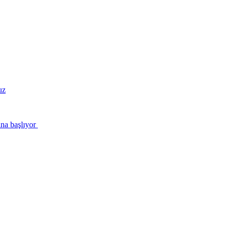
uz
ına başlıyor