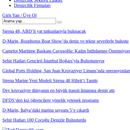
Denizcilik Sektörü Linkler
Denizcilik Firmaları
Giriş Yap / Üye Ol
Sirena 48, ABD’li yat tutkunlarıyla buluşacak
D-Marin, Bosphorus Boat Show’da deniz ve tekne severlerle buluştu
Camelot Maritime Başkanı Çavuşoğlu: Kadın İstihdamını Önemsiyor
Şehir Hatları Gençleri İstanbul Boğazı’yla Buluşturuyor
Global Ports Holding, San Juan Kruvaziyer Limanı’nda operasyonlar
Sirena Marine Yeni Modeli Sirena 48 Hibrit’i Tanıttı
Dev kruvaziyer dünyanın en büyük transit limanına demir attı
DFDS’den kız öğrencilere yönelik yetenek programı
D-Marin, İtalya’daki marina sayısını 5’e çıkardı
Şehir Hatları 100 Çocuğu Denizle Buluşturdu