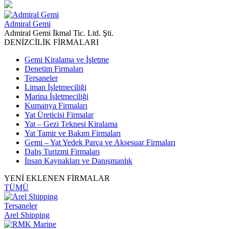
Admiral Gemi
Admiral Gemi İkmal Tic. Ltd. Şti.
DENİZCİLİK FİRMALARI
Gemi Kiralama ve İşletme
Denetim Firmaları
Tersaneler
Liman İşletmeciliği
Marina İşletmeciliği
Kumanya Firmaları
Yat Üreticisi Firmalar
Yat – Gezi Teknesi Kiralama
Yat Tamir ve Bakım Firmaları
Gemi – Yat Yedek Parça ve Aksesuar Firmaları
Dalış Turizmi Firmaları
İnsan Kaynakları ve Danışmanlık
YENİ EKLENEN FİRMALAR
TÜMÜ
Tersaneler
Arel Shipping