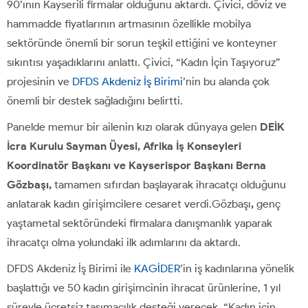
90’ının Kayserili firmalar olduğunu aktardı. Çivici, döviz ve
hammadde fiyatlarının artmasının özellikle mobilya
sektöründe önemli bir sorun teşkil ettiğini ve konteyner
sıkıntısı yaşadıklarını anlattı. Çivici, “Kadın İçin Taşıyoruz”
projesinin ve
DFDS Akdeniz İş Birimi
’nin bu alanda çok
önemli bir destek sağladığını belirtti.
Panelde memur bir ailenin kızı olarak dünyaya gelen
DEİK
İcra Kurulu Sayman Üyesi, Afrika İş Konseyleri
Koordinatör Başkanı ve Kayserispor Başkanı Berna
Gözbaşı,
tamamen sıfırdan başlayarak ihracatçı olduğunu
anlatarak kadın girişimcilere cesaret verdi.Gözbaşı
,
genç
yaştametal sektöründeki firmalara danışmanlık yaparak
ihracatçı olma yolundaki ilk adımlarını da aktardı.
DFDS Akdeniz İş Birimi ile
KAGİDER
’in iş kadınlarına yönelik
başlattığı ve 50 kadın girişimcinin ihracat ürünlerine, 1 yıl
süreyle ücretsiz taşımacılık desteği verecek. “Kadın için