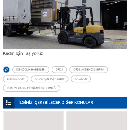
Kadın İçin Taşıyoruz
DENIZCILIK HABERLERI
DFDS
DFDS AKDENIZ İŞ BIRIMI
EMINE ERDEM
KADIN IÇIN TAŞIYORUZ
KAGİDER
TÜRKIYE KADIN GIRIŞIMCILER DERNEĞI
İLGİNİZİ ÇEKEBİLECEK DİĞER KONULAR