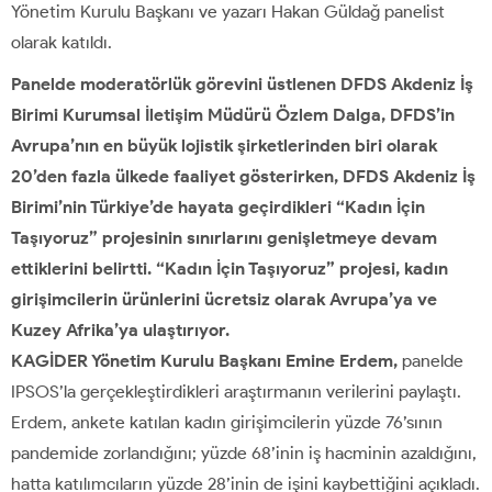
Yönetim Kurulu Başkanı ve yazarı Hakan Güldağ panelist
olarak katıldı.
Panelde moderatörlük görevini üstlenen DFDS Akdeniz İş
Birimi Kurumsal İletişim Müdürü Özlem Dalga, DFDS’in
Avrupa’nın en büyük lojistik şirketlerinden biri olarak
20’den fazla ülkede faaliyet gösterirken, DFDS Akdeniz İş
Birimi’nin Türkiye’de hayata geçirdikleri “Kadın İçin
Taşıyoruz” projesinin sınırlarını genişletmeye devam
ettiklerini belirtti. “Kadın İçin Taşıyoruz” projesi, kadın
girişimcilerin ürünlerini ücretsiz olarak Avrupa’ya ve
Kuzey Afrika’ya ulaştırıyor.
KAGİDER Yönetim Kurulu Başkanı Emine Erdem,
panelde
IPSOS’la gerçekleştirdikleri araştırmanın verilerini paylaştı.
Erdem, ankete katılan kadın girişimcilerin yüzde 76’sının
pandemide zorlandığını; yüzde 68’inin iş hacminin azaldığını,
hatta katılımcıların yüzde 28’inin de işini kaybettiğini açıkladı.