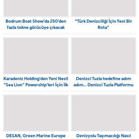
Bodrum Boat Show’da 250’den
“Türk Denizciliği İçin Yeni Bir
fazla tekne görücüye çıkacak
Rota”
Karadeniz Holding’den Yeni Nesil
Denizci Tuzla hedefine adım
“Sea Lion” Powership’leri İçin İlk
adım… Denizci Tuzla Platformu
Adım
bir araya geldi
DESAN, Green Marine Europe
Denizyolu Taşımacılığı Nasıl