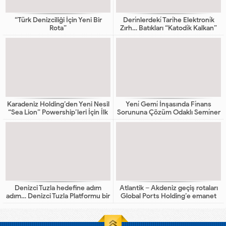
“Türk Denizciliği İçin Yeni Bir
Deri̇nlerdeki̇ Tari̇he Elektroni̇k
Rota”
Zırh… Batıkları “Katodi̇k Kalkan”
Koruyacak
Karadeniz Holding’den Yeni Nesil
Yeni̇ Gemi̇ İnşasında Fi̇nans
“Sea Lion” Powership’leri İçin İlk
Sorununa Çözüm Odaklı Semi̇ner
Adım
Denizci Tuzla hedefine adım
Atlantik – Akdeniz geçiş rotaları
adım… Denizci Tuzla Platformu bir
Global Ports Holding’e emanet
araya geldi