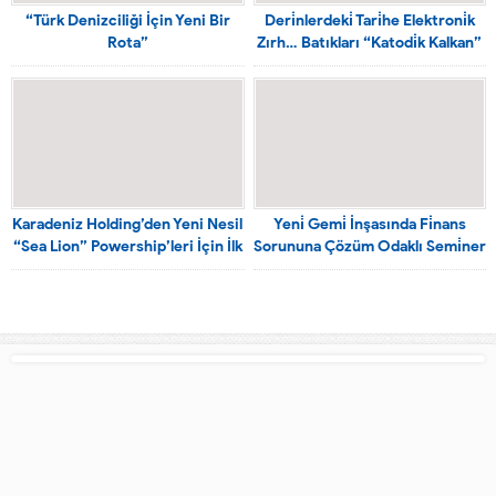
“Türk Denizciliği İçin Yeni Bir
Deri̇nlerdeki̇ Tari̇he Elektroni̇k
Rota”
Zırh… Batıkları “Katodi̇k Kalkan”
Koruyacak
Karadeniz Holding’den Yeni Nesil
Yeni̇ Gemi̇ İnşasında Fi̇nans
“Sea Lion” Powership’leri İçin İlk
Sorununa Çözüm Odaklı Semi̇ner
Adım