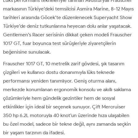
Lüks performans tekneleriyle tanınan Avusturyalı Frauscher
markasının Türkiye’deki temsilcisi Asmira Marine, 8-12 Mayıs
tarihleri arasında Göcek’te düzenlenecek Superyacht Show
Türkiye’de deniz tutkunlarına heyecan dolu anlar yaşatacak.
Gentlemen’s Racer serisinin dikkat çeken modeli Frauscher
1017 GT, fuar boyunca test sürüşleriyle ziyaretçilerin
beğenisine sunulacak.
Frauscher 1017 GT, 10 metrelik zarif gövdesi, şık tasarım
çizgileri ve kullanıcı dostu donanımıyla lüks teknede
performansı yeniden tanımlıyor. Geniş oturma alanı,
merkezde konumlanan ergonomik konsolu ve akıllı saklama
çözümleriyle hem gündelik gezintiler hem de sosyal
etkinlikler için ideal bir seçenek sunuyor. Çift Mercruiser
350 hp 6.2L motoruyla 40 knot’un üzerinde hıza ulaşabilen
bu özel model, sadece bir tekne değil, aynı zamanda seçkin
bir yaşam tarzının da ifadesi.