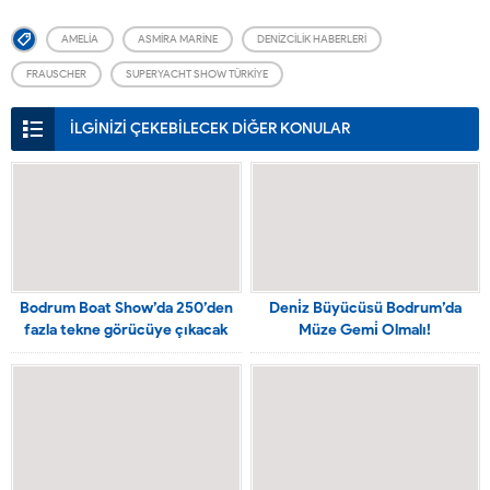
AMELIA
ASMIRA MARINE
DENIZCILIK HABERLERI
FRAUSCHER
SUPERYACHT SHOW TÜRKIYE
İLGİNİZİ ÇEKEBİLECEK DİĞER KONULAR
Bodrum Boat Show’da 250’den
Deni̇z Büyücüsü Bodrum’da
fazla tekne görücüye çıkacak
Müze Gemi̇ Olmalı!