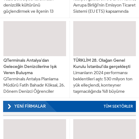
denizcilik kültürünü
Avrupa Birliği’nin Emisyon Ticaret
güçlendirmek ve ilçenin 13
Sistemi (EU ETS) kapsamında
kilometrelik kıyı şeridini daha
“carbon allowance” (karbon izni)
etkin biçimde değerlendirmek
alım-satım işlemlerine başladığını
amacıyla kurulan Denizci Tuzla
duyurdu. Bu adım,...
Platformu, Tuzla Belediye Başkanı
Av....
QTerminals Antalya’dan
TÜRKLİM 28. Olağan Genel
Geleceğin Denizcilerine Işık
Kurulu İstanbul’da gerçekleşti
Veren Buluşma
Limanların 2024 performansı
QTerminals Antalya Planlama
beklentileri aştı: 530 milyon ton
Müdürü Fatih Bahadır Köksal, 26.
yük elleçlendi, konteyner
Dönem Denizci Öğrenciler
taşımacılığında %8 büyüme
Derneği (DÖDER) tarafından
sağlandı. Liman işletmecilerinin
düzenlenen 24. Ulusal Denizkızı
sektörel sorunlarına ortak bir
YENİ FİRMALAR
TÜM SEKTÖRLER
Kongresi’nin ikinci gününde
platformda çözüm aramak ve...
sahne aldı. “Kritik Nokta:...