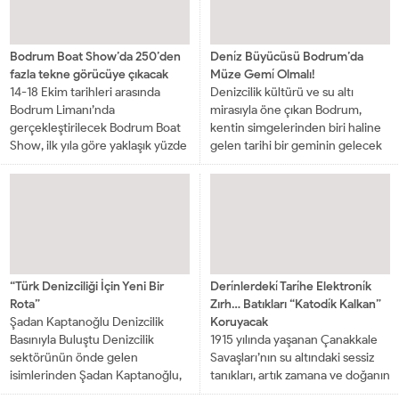
Bodrum Boat Show’da 250’den
Deni̇z Büyücüsü Bodrum’da
fazla tekne görücüye çıkacak
Müze Gemi̇ Olmalı!
14-18 Ekim tarihleri arasında
Denizcilik kültürü ve su altı
Bodrum Limanı’nda
mirasıyla öne çıkan Bodrum,
gerçekleştirilecek Bodrum Boat
kentin simgelerinden biri haline
Show, ilk yıla göre yaklaşık yüzde
gelen tarihi bir geminin gelecek
40’lık büyüme kaydederek
nesillere kazandırılması için
denizcilik sektörünü yeniden
önemli bir dayanışmaya sahne...
Bodrum’da buluşturmaya
hazırlanıyor. Bu...
“Türk Denizciliği İçin Yeni Bir
Deri̇nlerdeki̇ Tari̇he Elektroni̇k
Rota”
Zırh… Batıkları “Katodi̇k Kalkan”
Şadan Kaptanoğlu Denizcilik
Koruyacak
Basınıyla Buluştu Denizcilik
1915 yılında yaşanan Çanakkale
sektörünün önde gelen
Savaşları’nın su altındaki sessiz
isimlerinden Şadan Kaptanoğlu,
tanıkları, artık zamana ve doğanın
İMEAK Deniz Ticaret
yıkıcı etkilerine karşı daha güçlü.