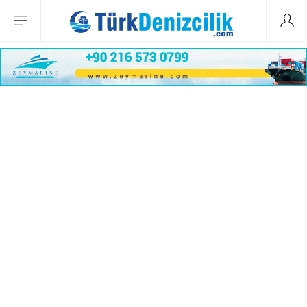
Sirena 48, ABD’li yat tutkunlarıyla buluşacak