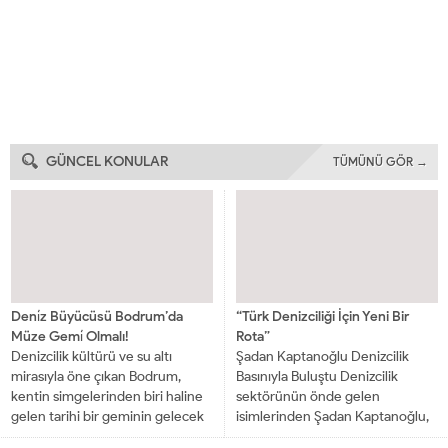
GÜNCEL KONULAR
TÜMÜNÜ GÖR →
Deni̇z Büyücüsü Bodrum’da
“Türk Denizciliği İçin Yeni Bir
Müze Gemi̇ Olmalı!
Rota”
Denizcilik kültürü ve su altı
Şadan Kaptanoğlu Denizcilik
mirasıyla öne çıkan Bodrum,
Basınıyla Buluştu Denizcilik
kentin simgelerinden biri haline
sektörünün önde gelen
gelen tarihi bir geminin gelecek
isimlerinden Şadan Kaptanoğlu,
nesillere kazandırılması için
İMEAK Deniz Ticaret