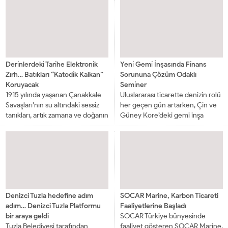
önemli bir dayanışmaya sahne...
OdasıYönetim Kurulu
Başkanlığına adaylığını
açıklamasının ardından denizcilik
basınıyla bir arayageldi....
Deri̇nlerdeki̇ Tari̇he Elektroni̇k
Yeni̇ Gemi̇ İnşasında Fi̇nans
Zırh… Batıkları “Katodi̇k Kalkan”
Sorununa Çözüm Odaklı
Koruyacak
Semi̇ner
1915 yılında yaşanan Çanakkale
Uluslararası ticarette denizin rolü
Savaşları’nın su altındaki sessiz
her geçen gün artarken, Çin ve
tanıkları, artık zamana ve doğanın
Güney Kore’deki gemi inşa
yıkıcı etkilerine karşı daha güçlü.
sektörüyle küresel yeni
Çanakkale Savaşları Gelibolu
finansman kaynaklarını
Tarihi Alan Başkanlığı tarafından...
buluşturan bir seminer verilecek.
Türk deniz...
Denizci Tuzla hedefine adım
SOCAR Marine, Karbon Ticareti
adım… Denizci Tuzla Platformu
Faaliyetlerine Başladı
bir araya geldi
SOCAR Türkiye bünyesinde
Tuzla Belediyesi tarafından
faaliyet gösteren SOCAR Marine,