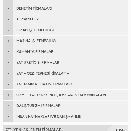
DENETIM FIRMALARI
TERSANELER
LIMAN İŞLETMECILIĞI
MARINA İŞLETMECILIĞI
KUMANYA FIRMALARI
YAT ÜRETICISI FIRMALAR
YAT – GEZI TEKNESI KIRALAMA
YAT TAMIR VE BAKIM FIRMALARI
GEMI – YAT YEDEK PARÇA VE AKSESUAR FIRMALARI
DALIŞ TURIZMI FIRMALARI
İNSAN KAYNAKLARI VE DANIŞMANLIK
YENİ EKLENEN FİRMALAR
TÜMÜ