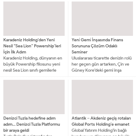
OdasıYönetim Kurulu
Çanakkale Savaşları Gelibolu
Başkanlığına adaylığını
Tarihi Alan Başkanlığı tarafından...
açıklamasının ardından denizcilik
basınıyla bir arayageldi....
Karadeniz Holding’den Yeni
Yeni̇ Gemi̇ İnşasında Fi̇nans
Nesil “Sea Lion” Powership’leri
Sorununa Çözüm Odaklı
İçin İlk Adım
Semi̇ner
Karadeniz Holding, dünyanın en
Uluslararası ticarette denizin rolü
büyük Powership filosunu yeni
her geçen gün artarken, Çin ve
nesil Sea Lion sınıfı gemilerle
Güney Kore’deki gemi inşa
genişletiyor. Her biri 300 MW
sektörüyle küresel yeni
kapasiteli dört yeni Powership’in
finansman kaynaklarını
inşa süreci başlarken,...
buluşturan bir seminer verilecek.
Türk deniz...
Denizci Tuzla hedefine adım
Atlantik – Akdeniz geçiş rotaları
adım… Denizci Tuzla Platformu
Global Ports Holding’e emanet
bir araya geldi
Global Yatırım Holding’in bağlı