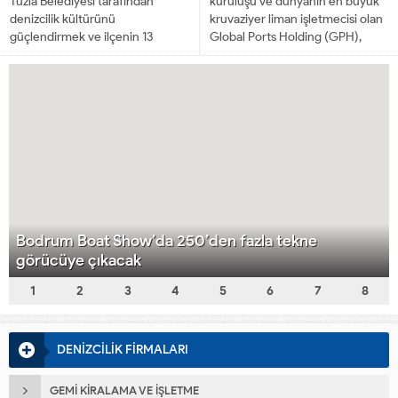
Tuzla Belediyesi tarafından
kuruluşu ve dünyanın en büyük
denizcilik kültürünü
kruvaziyer liman işletmecisi olan
güçlendirmek ve ilçenin 13
Global Ports Holding (GPH),
kilometrelik kıyı şeridini daha
Fas’ın önemli ticaret ve turizm
etkin biçimde değerlendirmek
merkezlerinden Kazablanka
amacıyla kurulan Denizci Tuzla
Kruvaziyer...
Platformu, Tuzla Belediye Başkanı
Av....
Bodrum Boat Show’da 250’den fazla tekne
görücüye çıkacak
1
2
3
4
5
6
7
8
DENİZCİLİK FİRMALARI
GEMI KIRALAMA VE İŞLETME