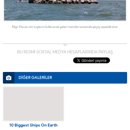
Bilgi: Klavye yön tuşlarını kullanarak galeri resimleri arasında geçiş yapabilirsiniz.
BU RESMİ SOSYAL MEDYA HESAPLARINDA PAYLAŞ
DİĞER GALERİLER
10 Biggest Ships On Earth