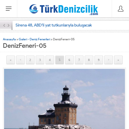
Sirena 48, ABD’li yat tutkunlarıyla buluşacak
Anasayfa
»
Galeri - Deniz Fenerleri
»
DenizFeneri-05
DenizFeneri-05
«
2
3
4
5
6
7
8
9
»
<
>