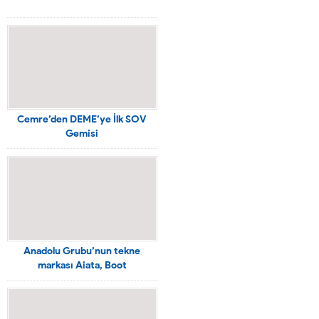
Cemre’den DEME’ye İlk SOV
Gemisi
Anadolu Grubu’nun tekne
markası Aiata, Boot
Düsseldorf’ta dünya prömiyerini
gerçekleştirdi