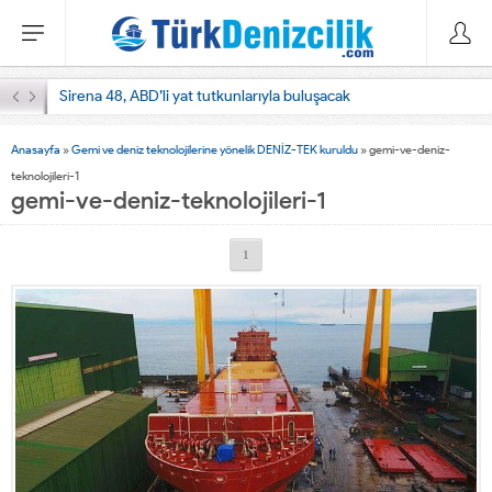
Sirena 48, ABD’li yat tutkunlarıyla buluşacak
Anasayfa
»
Gemi ve deniz teknolojilerine yönelik DENİZ-TEK kuruldu
»
gemi-ve-deniz-
teknolojileri-1
gemi-ve-deniz-teknolojileri-1
1