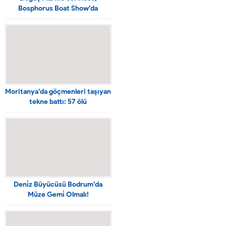
Bosphorus Boat Show’da
yenilikçi ürün ve hizmetlerini
tanıtıyor
Moritanya’da göçmenleri taşıyan
tekne battı: 57 ölü
Deni̇z Büyücüsü Bodrum’da
Müze Gemi̇ Olmalı!